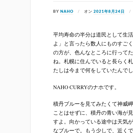
BY
NAHO
オン
2021年8月24日
平均寿命の半分は道民として生
よ」と言ったら数人にものすご
の方が、色んなところに行って
ね。札幌に住んでいると長らく
たしは今まで何をしていたんで
NAHO CURRYのナホです。
積丹ブルーを見てみたくて神威
ことはせずに、積丹の青い海が
すよ。向かっている途中は天気
なブルーで。もう少しで、近く