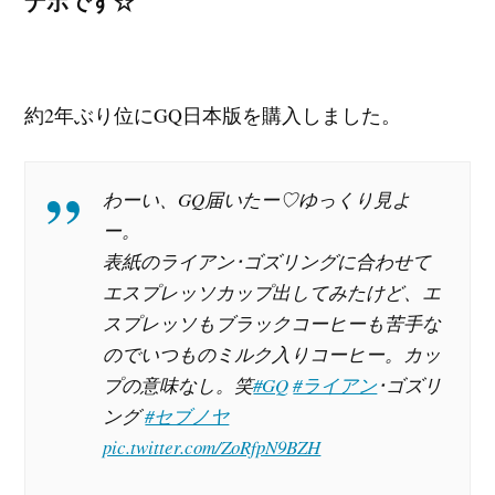
ナホです☆
約2年ぶり位にGQ日本版を購入しました。
わーい、GQ届いたー♡ゆっくり見よ
ー。
表紙のライアン･ゴズリングに合わせて
エスプレッソカップ出してみたけど、エ
スプレッソもブラックコーヒーも苦手な
のでいつものミルク入りコーヒー。カッ
プの意味なし。笑
#GQ
#ライアン
･ゴズリ
ング
#セブノヤ
pic.twitter.com/ZoRfpN9BZH