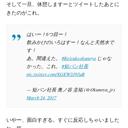
そして一旦、休憩しますーとツイートしたあとに
きたのがこれ。
はいー！6つ目ー！
飲みかけのいろはすー！なんと天然水で
す！
あ。間違えた。
#Keisukeokunoya
じゃな
かった。これ。
#短パン社長
pic.twitter.com/XGEW2J93uR
— 短パン社長 奥ノ谷 圭祐 (@Okunoya_jr)
March 24, 2017
いやー、面白すぎる。すぐに反応しちゃいました