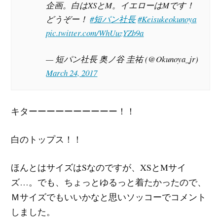
企画。白はXSとM。イエローはMです！
どうぞー！
#短パン社長
#Keisukeokunoya
pic.twitter.com/WhUuzYZb9a
— 短パン社長 奥ノ谷 圭祐 (@Okunoya_jr)
March 24, 2017
キターーーーーーーーーー！！
白のトップス！！
ほんとはサイズはSなのですが、XSとMサイ
ズ…。でも、ちょっとゆるっと着たかったので、
Ｍサイズでもいいかなと思いソッコーでコメント
しました。