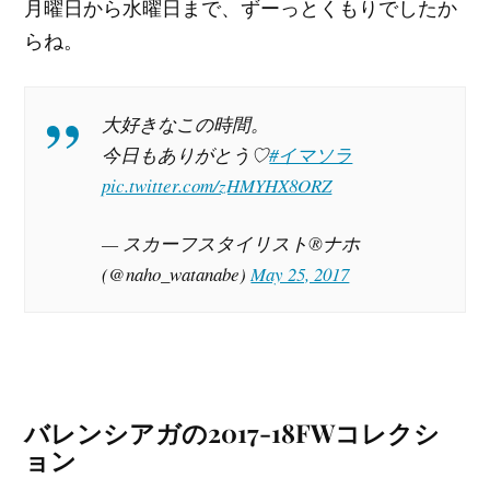
月曜日から水曜日まで、ずーっとくもりでしたか
らね。
大好きなこの時間。
今日もありがとう♡
#イマソラ
pic.twitter.com/zHMYHX8ORZ
— スカーフスタイリスト®ナホ
(@naho_watanabe)
May 25, 2017
バレンシアガの2017-18FWコレクシ
ョン