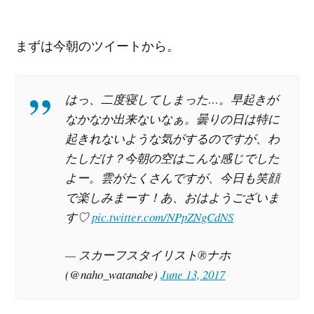
まずは今朝のツイートから。
はっ、二度寝してしまった…。早起きが
なかなか出来ないなぁ。曇りの日は特に
起きれないような気がするのですが、わ
たしだけ？今朝の空はこんな感じでした
よー。雲がたくさんですが、今日も笑顔
で楽しみまーす！あ、おはようございま
す♡
pic.twitter.com/NPpZNgCdNS
— スカーフスタイリスト®ナホ
(@naho_watanabe)
June 13, 2017