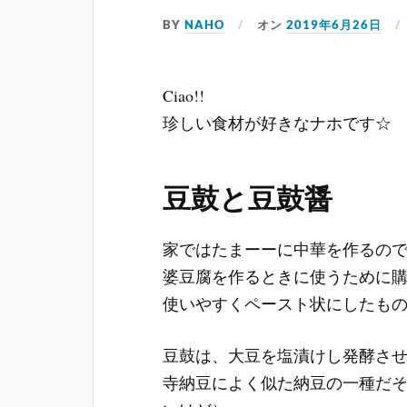
BY
NAHO
オン
2019年6月26日
Ciao!!
珍しい食材が好きなナホです☆
豆鼓と豆鼓醤
家ではたまーーに中華を作るの
婆豆腐を作るときに使うために
使いやすくペースト状にしたも
豆鼓は、大豆を塩漬けし発酵さ
寺納豆によく似た納豆の一種だ