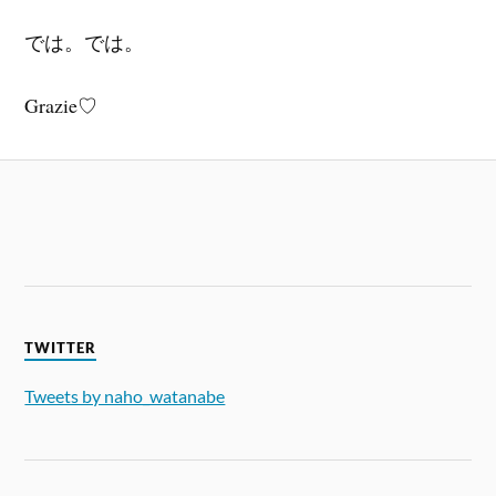
では。では。
Grazie♡
TWITTER
Tweets by naho_watanabe